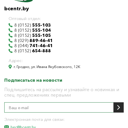
bcentr.by
Оптовый отдел:
8 (0152)
555-103
8 (0152)
555-104
8 (0152)
555-105
8 (029)
889-46-41
8 (044)
741-46-41
8 (0152)
654-888
Адрес:
г. Гродно, ул. Ивана Якубовского, 12К
Подписаться на новости
Подпишитесь на рассылку и узнавайте о новинках и
спец. предложениях первыми
Электронная почта для связи:
bec@bcentr.by