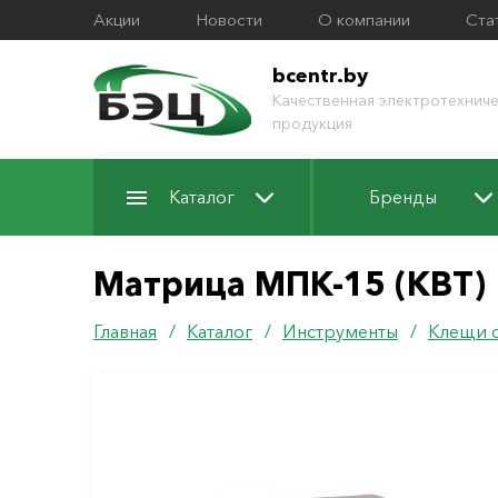
Акции
Новости
О компании
Ста
bcentr.by
Качественная электротехниче
продукция
Каталог
Бренды
Матрица МПК-15 (КВТ)
Главная
/
Каталог
/
Инструменты
/
Клещи 