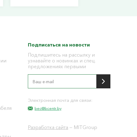
Подписаться на новости
Подпишитесь на рассылку и
ции
узнавайте о новинках и спец.
предложениях первыми
я
Электронная почта для связи:
абеля
bec@bcentr.by
Разработка сайта
— MITGroup
льтры