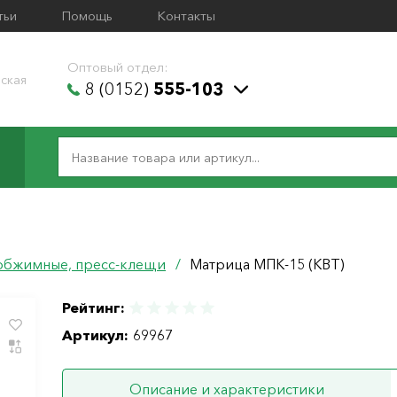
тьи
Помощь
Контакты
Оптовый отдел:
ская
8 (0152)
555-103
обжимные, пресс-клещи
/
Матрица МПК-15 (КВТ)
Рейтинг:
Артикул:
69967
Описание и характеристики