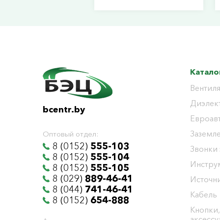
Катало
Вентиля
Диэлек
bcentr.by
Евроав
Заземл
Оптовый отдел:
8 (0152)
555-103
Звонки
8 (0152)
555-104
Инстру
8 (0152)
555-105
8 (029)
889-46-41
Источни
8 (044)
741-46-41
Кабель
8 (0152)
654-888
Кнопки,
аксесс