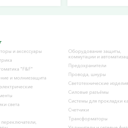
г
торы и аксессуары
Оборудование защиты,
коммутации и автоматиза
трика
Предохранители
томатика "F&F"
Провода, шнуры
ение и молниезащита
Светотехнические издели
 электрические
Силовые разъёмы
менты
Системы для прокладки к
ки света
Счетчики
Трансформаторы
 переключатели,
уары
Удлинители и сетевые фи