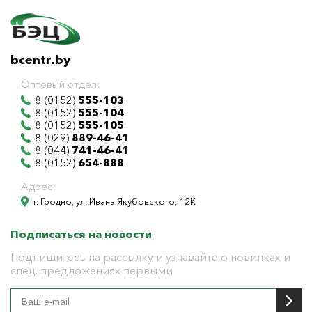
bcentr.by
Оптовый отдел:
8 (0152)
555-103
8 (0152)
555-104
8 (0152)
555-105
8 (029)
889-46-41
8 (044)
741-46-41
8 (0152)
654-888
Адрес:
г. Гродно, ул. Ивана Якубовского, 12К
Подписаться на новости
Подпишитесь на рассылку и узнавайте о новинках и
спец. предложениях первыми