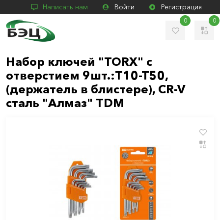
Написать нам
Войти
Регистрация
0
0
Набор ключей "TORX" с
отверстием 9шт.:Т10-Т50,
(держатель в блистере), CR-V
сталь "Алмаз" TDM