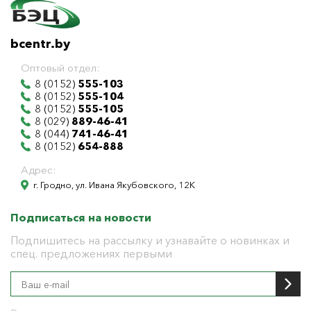
bcentr.by
Оптовый отдел:
8 (0152)
555-103
8 (0152)
555-104
8 (0152)
555-105
8 (029)
889-46-41
8 (044)
741-46-41
8 (0152)
654-888
Адрес:
г. Гродно, ул. Ивана Якубовского, 12К
Подписаться на новости
Подпишитесь на рассылку и узнавайте о новинках и
спец. предложениях первыми