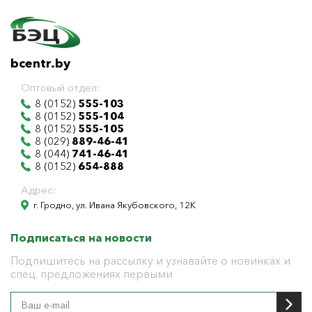
bcentr.by
Оптовый отдел:
8 (0152)
555-103
8 (0152)
555-104
8 (0152)
555-105
8 (029)
889-46-41
8 (044)
741-46-41
8 (0152)
654-888
Адрес:
г. Гродно, ул. Ивана Якубовского, 12К
Подписаться на новости
Подпишитесь на рассылку и узнавайте о новинках и
спец. предложениях первыми