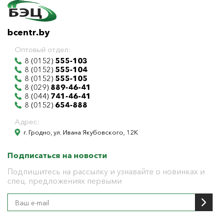
bcentr.by
Оптовый отдел:
8 (0152)
555-103
8 (0152)
555-104
8 (0152)
555-105
8 (029)
889-46-41
8 (044)
741-46-41
8 (0152)
654-888
Адрес:
г. Гродно, ул. Ивана Якубовского, 12К
Подписаться на новости
Подпишитесь на рассылку и узнавайте о новинках и
спец. предложениях первыми