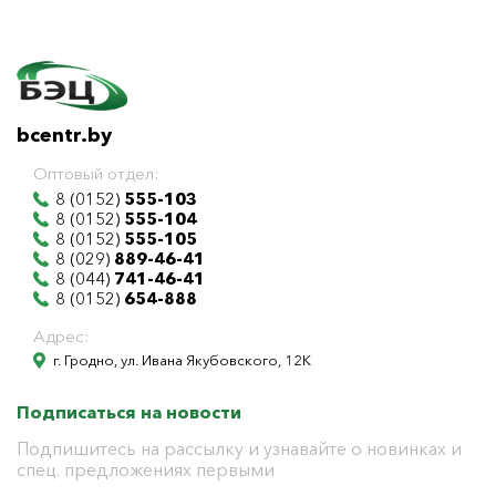
bcentr.by
Оптовый отдел:
8 (0152)
555-103
8 (0152)
555-104
8 (0152)
555-105
8 (029)
889-46-41
8 (044)
741-46-41
8 (0152)
654-888
Адрес:
г. Гродно, ул. Ивана Якубовского, 12К
Подписаться на новости
Подпишитесь на рассылку и узнавайте о новинках и
спец. предложениях первыми