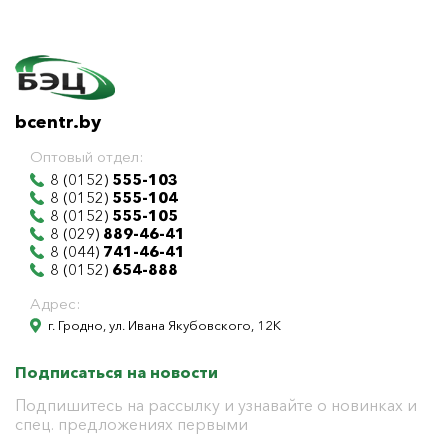
bcentr.by
Оптовый отдел:
8 (0152)
555-103
8 (0152)
555-104
8 (0152)
555-105
8 (029)
889-46-41
8 (044)
741-46-41
8 (0152)
654-888
Адрес:
г. Гродно, ул. Ивана Якубовского, 12К
Подписаться на новости
Подпишитесь на рассылку и узнавайте о новинках и
спец. предложениях первыми