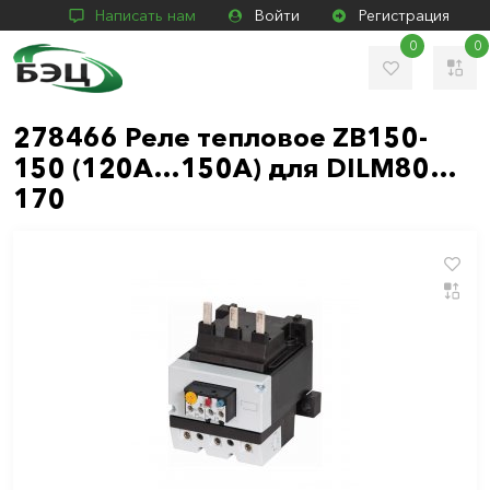
Написать нам
Войти
Регистрация
0
0
278466 Реле тепловое ZB150-
150 (120A…150A) для DILM80…
170