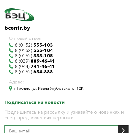
bcentr.by
Оптовый отдел:
8 (0152)
555-103
8 (0152)
555-104
8 (0152)
555-105
8 (029)
889-46-41
8 (044)
741-46-41
8 (0152)
654-888
Адрес:
г. Гродно, ул. Ивана Якубовского, 12К
Подписаться на новости
Подпишитесь на рассылку и узнавайте о новинках и
спец. предложениях первыми