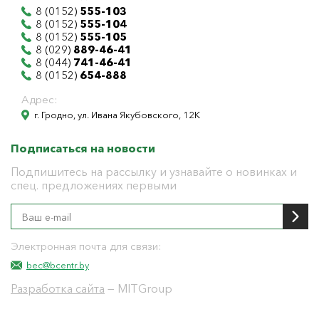
8 (0152)
555-103
8 (0152)
555-104
8 (0152)
555-105
8 (029)
889-46-41
8 (044)
741-46-41
8 (0152)
654-888
Адрес:
г. Гродно, ул. Ивана Якубовского, 12К
Подписаться на новости
Подпишитесь на рассылку и узнавайте о новинках и
спец. предложениях первыми
Электронная почта для связи:
bec@bcentr.by
Разработка сайта
— MITGroup
Общество с ограниченной ответственностью