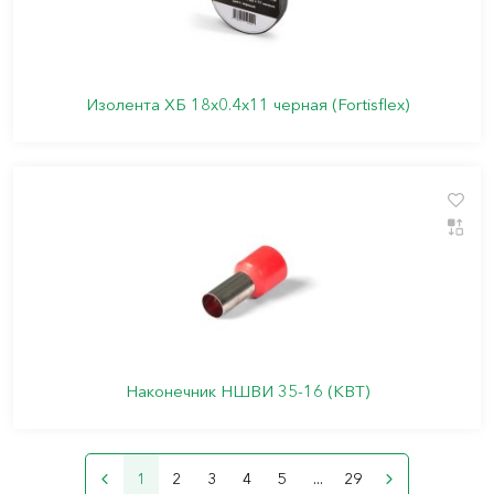
Изолента ХБ 18х0.4х11 черная (Fortisflex)
Наконечник НШВИ 35-16 (КВТ)
1
2
3
4
5
...
29