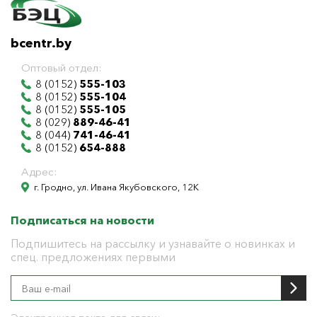
bcentr.by
Оптовый отдел:
8 (0152)
555-103
8 (0152)
555-104
8 (0152)
555-105
8 (029)
889-46-41
8 (044)
741-46-41
8 (0152)
654-888
Адрес:
г. Гродно, ул. Ивана Якубовского, 12К
Подписаться на новости
Подпишитесь на рассылку и узнавайте о новинках и
спец. предложениях первыми