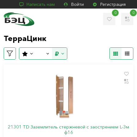
Написать нам
Войти
Регистрация
0
0
ТерраЦинк
21301 TD Заземлитель стержневой c заострением L-3м
ф16