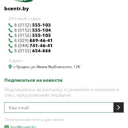
bcentr.by
Оптовый отдел:
8 (0152)
555-103
8 (0152)
555-104
8 (0152)
555-105
8 (029)
889-46-41
8 (044)
741-46-41
8 (0152)
654-888
Адрес:
г. Гродно, ул. Ивана Якубовского, 12К
Подписаться на новости
Подпишитесь на рассылку и узнавайте о новинках и
спец. предложениях первыми
Электронная почта для связи:
bec@bcentr.by