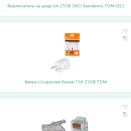
Выключатель на шнур 6А 250В ЭКО бук/венге TDM (ЕС)
Вилка с/з круглая белая 10А 250В TDM