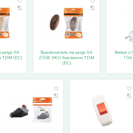
а шнур 6А
Выключатель на шнур 6А
Вилка с/
 TDM (ЕС)
250В ЭКО бук/венге TDM
10А
(ЕС)