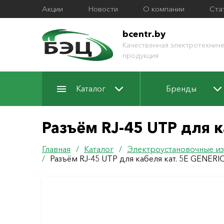
Акции
Новости
О компании
Ста
bcentr.by
Качественная электротехниче
продукция
Каталог
Бренды
Разъём RJ-45 UTP для к
Главная
/
Каталог
/
Электроустановочные из
/
Разъём RJ-45 UTP для кабеля кат. 5Е GENERI