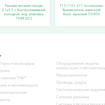
Разъём питания гнездо
715-1101-611 Accessories
2.1х5.5 с быстрозажимной
Выключатель навесной
колодкой, инд. упаковка
бело -красный 50/800
TDM (ЕС)
г
торы и аксессуары
Оборудование защиты,
коммутации и автоматиза
трика
Предохранители
томатика "F&F"
Провода, шнуры
ение и молниезащита
Светотехнические издели
 электрические
Силовые разъёмы
менты
Системы для прокладки к