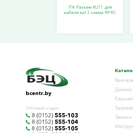
ITK Разъём RJ11 для
кабеля кат.3 схема 4P4C
Катало
Вентиля
Диэлек
bcentr.by
Евроав
Заземл
Оптовый отдел:
8 (0152)
555-103
Звонки
8 (0152)
555-104
Инстру
8 (0152)
555-105