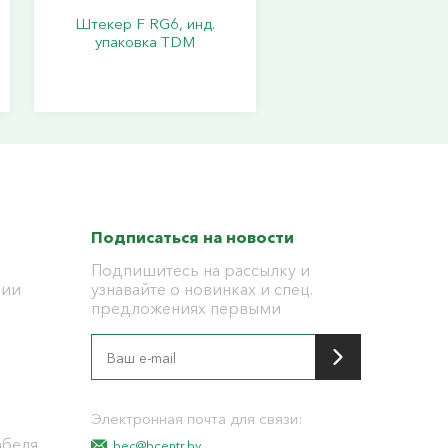
Штекер F RG6, инд.
упаковка TDM
Подписаться на новости
Подпишитесь на рассылку и
ции
узнавайте о новинках и спец.
предложениях первыми
я
Электронная почта для связи:
абеля
bec@bcentr.by