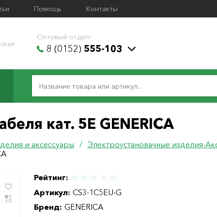
тьи
Помощь
Контакты
Оптовый отдел:
ская
8 (0152)
555-103
абеля кат. 5Е GENERICA
делия и аксессуары
/
Электроустановачные изделия-Ак
CA
Рейтинг:
Артикул:
CS3-1C5EU-G
Бренд:
GENERICA