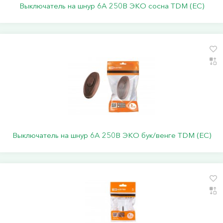
Выключатель на шнур 6А 250В ЭКО сосна TDM (ЕС)
Выключатель на шнур 6А 250В ЭКО бук/венге TDM (ЕС)