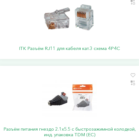
ITK Разъём RJ11 для кабеля кат.3 схема 4P4C
Разъём питания гнездо 2.1х5.5 с быстрозажимной колодкой,
инд. упаковка TDM (ЕС)