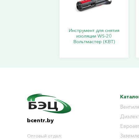
Инструмент для снятия
изоляции WS-20
Вольтмастер (КВТ)
Катало
Вентиля
Диэлек
bcentr.by
Евроав
Заземл
Оптовый отдел: