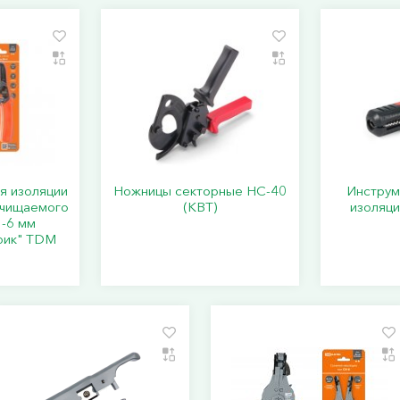
я изоляции
Ножницы секторные НС-40
Инструм
ачищаемого
(КВТ)
изоляци
3-6 мм
рик" TDM