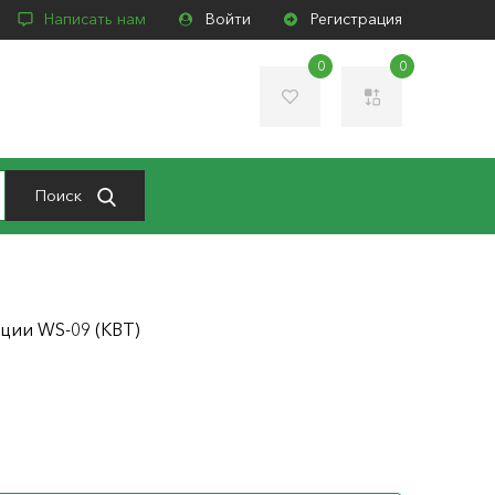
Написать нам
Войти
Регистрация
0
0
Поиск
яции WS-09 (КВТ)