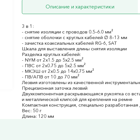
Описание и характеристики
3 в 1:
- снятие изоляции с проводов 0.5–6.0 мм²
- снятие оболочки с круглых кабелей ∅ 8–13 мм
- зачистка коаксиальных кабелей RG-6, SAT
Шкала для выставления длины снятия изоляции
Разделка круглых кабелей:
- NYM от 2х1.5 до 5х2.5 мм²
- ПВС от 2х0.75 до 5х2.5 мм²
- МКЭШ от 2х0.5 до 14х0.75 мм²
- ПВ/АПВ от 10 до 70 мм²
Лезвия изготовлены из качественной инструментально
Прецизионная заточка лезвий
Двухкомпонентная раскрывающаяся рукоятка со вст
и металлической клипсой для крепления на ремне
Компактная конструкция, специально разработанная
Вес: 50 г
Длина: 120 мм