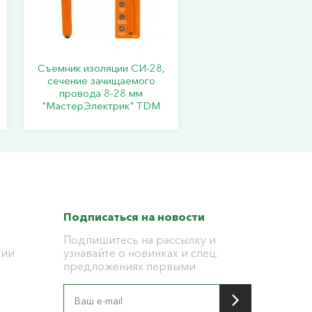
Съемник изоляции СИ-28,
сечение зачищаемого
провода 8-28 мм
"МастерЭлектрик" TDM
Подписаться на новости
Подпишитесь на рассылку и
ции
узнавайте о новинках и спец.
предложениях первыми