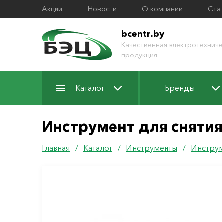
Акции
Новости
О компании
Ста
bcentr.by
Качественная электротехниче
продукция
Каталог
Бренды
Инструмент для снятия
Главная
/
Каталог
/
Инструменты
/
Инструм