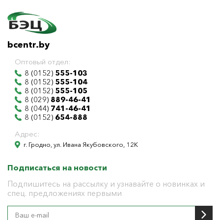
bcentr.by
Оптовый отдел:
8 (0152)
555-103
8 (0152)
555-104
8 (0152)
555-105
8 (029)
889-46-41
8 (044)
741-46-41
8 (0152)
654-888
Адрес:
г. Гродно, ул. Ивана Якубовского, 12К
Подписаться на новости
Подпишитесь на рассылку и узнавайте о новинках и
спец. предложениях первыми