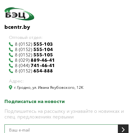
bcentr.by
Оптовый отдел:
8 (0152)
555-103
8 (0152)
555-104
8 (0152)
555-105
8 (029)
889-46-41
8 (044)
741-46-41
8 (0152)
654-888
Адрес:
г. Гродно, ул. Ивана Якубовского, 12К
Подписаться на новости
Подпишитесь на рассылку и узнавайте о новинках и
спец. предложениях первыми