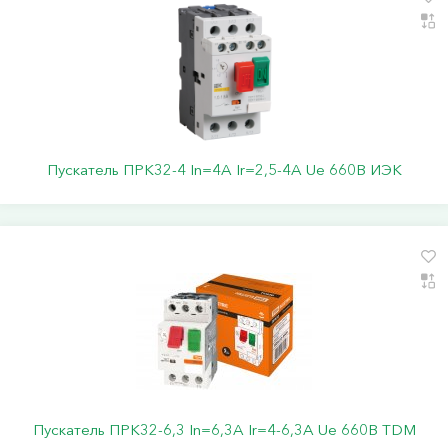
Пускатель ПРК32-4 In=4A Ir=2,5-4A Ue 660В ИЭК
Пускатель ПРК32-6,3 In=6,3A Ir=4-6,3А Ue 660В TDM