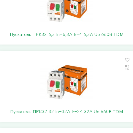
Пускатель ПРК32-6,3 In=6,3A Ir=4-6,3А Ue 660В TDM
Пускатель ПРК32-32 In=32A Ir=24-32A Ue 660В TDM