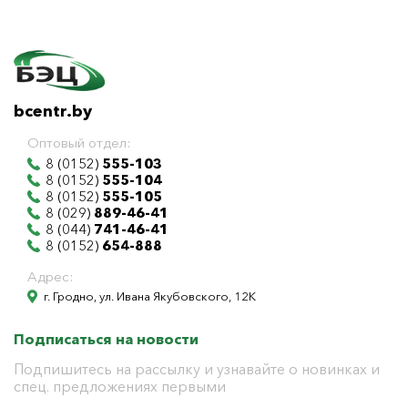
bcentr.by
Оптовый отдел:
8 (0152)
555-103
8 (0152)
555-104
8 (0152)
555-105
8 (029)
889-46-41
8 (044)
741-46-41
8 (0152)
654-888
Адрес:
г. Гродно, ул. Ивана Якубовского, 12К
Подписаться на новости
Подпишитесь на рассылку и узнавайте о новинках и
спец. предложениях первыми