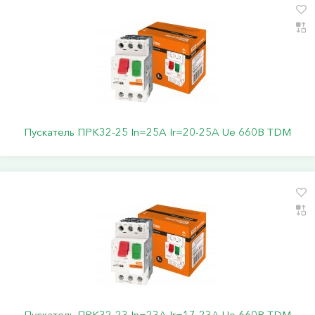
Пускатель ПРК32-25 In=25A Ir=20-25A Ue 660В TDM
Пускатель ПРК32-23 In=23A Ir=17-23A Ue 660В TDM