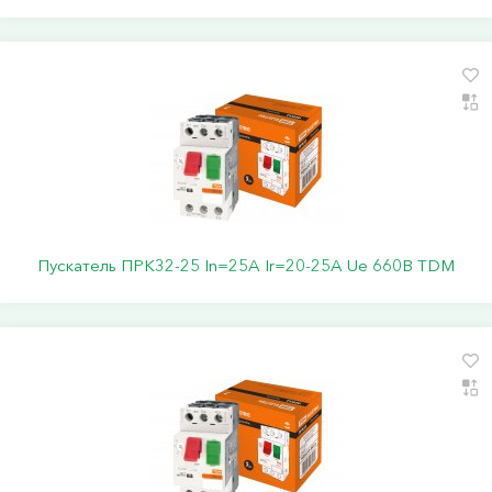
Пускатель ПРК32-25 In=25A Ir=20-25A Ue 660В TDM