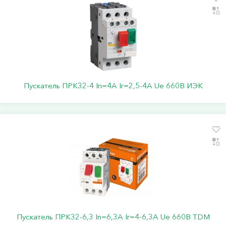
Пускатель ПРК32-4 In=4A Ir=2,5-4A Ue 660В ИЭК
Пускатель ПРК32-6,3 In=6,3A Ir=4-6,3А Ue 660В TDM