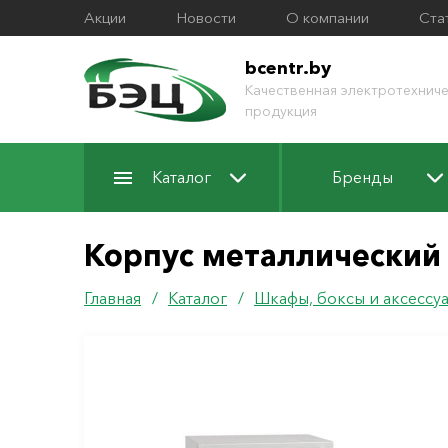
Акции
Новости
О компании
Ста
bcentr.by
Качественная электротехниче
продукция
Каталог
Бренды
Корпус металлический
Главная
/
Каталог
/
Шкафы, боксы и аксессу