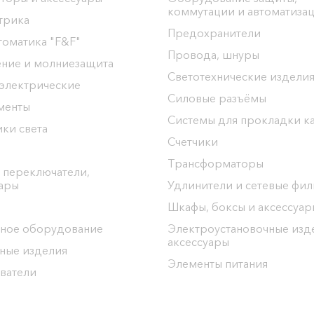
коммутации и автоматиза
трика
Предохранители
томатика "F&F"
Провода, шнуры
ение и молниезащита
Светотехнические издели
 электрические
Силовые разъёмы
менты
Системы для прокладки к
ки света
Счетчики
Трансформаторы
 переключатели,
уары
Удлинители и сетевые фи
Шкафы, боксы и аксессуар
ное оборудование
Электроустановочные изд
аксессуары
ные изделия
Элементы питания
ватели