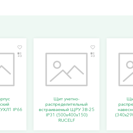
орпус
Щит учетно-
Щи
ский
распределительный
распр
УХЛ1 IP66
встраиваемый ЩРУ 3В-25
навесн
IP31 (500х400х150)
(340х29
RUCELF