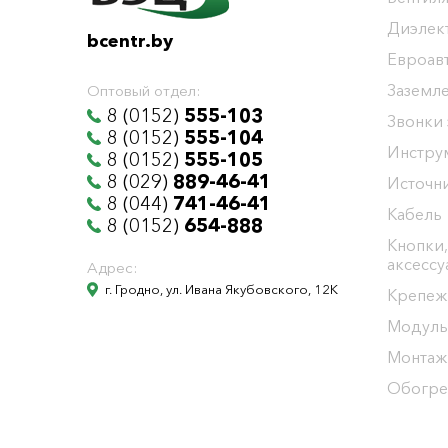
Диэлек
bcentr.by
Евроав
Заземл
Оптовый отдел:
8 (0152)
555-103
Звонки
8 (0152)
555-104
Инстру
8 (0152)
555-105
8 (029)
889-46-41
Источни
8 (044)
741-46-41
Кабель
8 (0152)
654-888
Кнопки,
аксесс
Адрес:
г. Гродно, ул. Ивана Якубовского, 12К
Крепеж
Модуль
Монтаж
Обогре