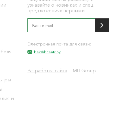
ции
узнавайте о новинках и спец.
предложениях первыми
я
Электронная почта для связи:
абеля
bec@bcentr.by
Разработка сайта
— MITGroup
льтры
ы
елия и