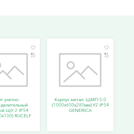
т учетно-
Корпус метал. ЩМП-5-0
еделительный
(1000х650х285мм) У2 IP54
ой ЩУ-2 IP54
GENERICA
0х100) RUCELF