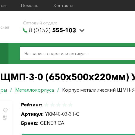
тьи
Помощь
Контакты
Оптовый отдел:
ская
8 (0152)
555-103
 ЩМП-3-0 (650х500х220мм) 
ары
/
Металлокорпуса
/
Корпус металлический ЩМП-3-
Рейтинг:
Артикул:
YKM40-03-31-G
Бренд:
GENERICA