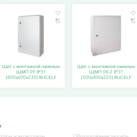
Щит с монтажной панелью
Щит с монтажной панелью
ЩМП 09 IP31
ЩМП 06-2 IP31
(800х600х230) RUCELF
(500х400х220) RUCELF
г
торы и аксессуары
Оборудование защиты,