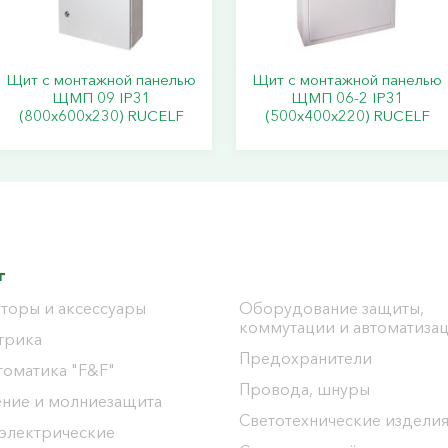
Щит с монтажной панелью
Щит с монтажной панелью
ЩМП 09 IP31
ЩМП 06-2 IP31
(800х600х230) RUCELF
(500х400х220) RUCELF
г
торы и аксессуары
Оборудование защиты,
коммутации и автоматиза
трика
Предохранители
томатика "F&F"
Провода, шнуры
ение и молниезащита
Светотехнические издели
 электрические