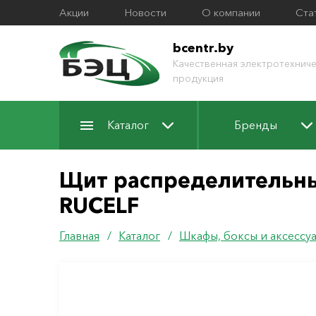
Акции
Новости
О компании
Ста
bcentr.by
Качественная электротехниче
продукция
Каталог
Бренды
Щит распределительны
RUCELF
Главная
/
Каталог
/
Шкафы, боксы и аксессу