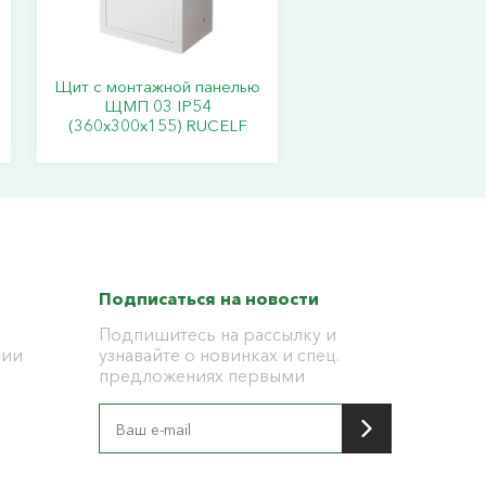
Щит с монтажной панелью
ЩМП 03 IP54
(360х300х155) RUCELF
Подписаться на новости
Подпишитесь на рассылку и
ции
узнавайте о новинках и спец.
предложениях первыми
я