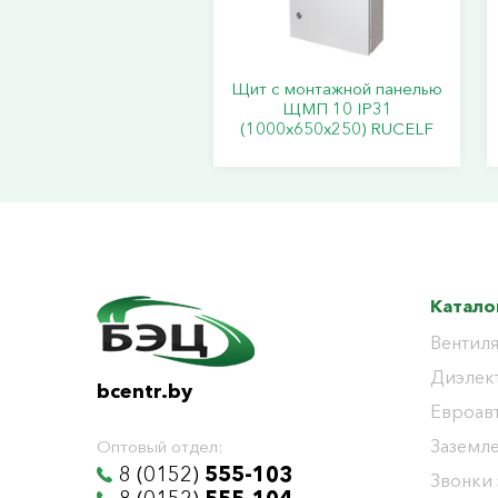
Щит с монтажной панелью
ЩМП 10 IP31
(1000х650х250) RUCELF
Катало
Вентиля
Диэлек
bcentr.by
Евроав
Заземл
Оптовый отдел:
8 (0152)
555-103
Звонки