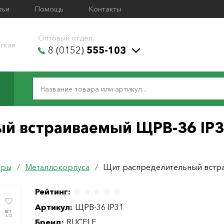
тьи
Помощь
Контакты
Оптовый отдел:
ская
8 (0152)
555-103
й встраиваемый ЩРВ-36 IP3
ары
/
Металлокорпуса
/
Щит распределительный встра
Рейтинг:
Артикул:
ЩРВ-36 IP31
Бренд:
RUCELF