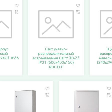
орпус
Щит учетно-
Щи
ский
распределительный
распр
УХЛ1 IP66
встраиваемый ЩРУ 3В-25
навесн
IP31 (500х400х150)
(340х29
RUCELF