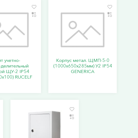
т учетно-
Корпус метал. ЩМП-5-0
еделительный
(1000х650х285мм) У2 IP54
ой ЩУ-2 IP54
GENERICA
0х100) RUCELF