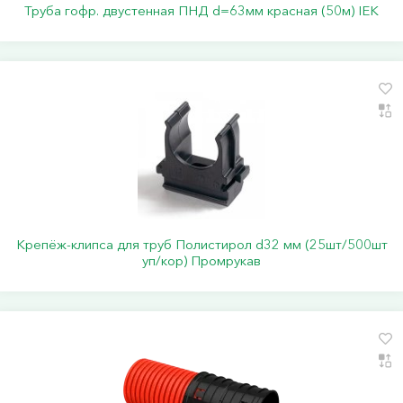
Труба гофр. двустенная ПНД d=63мм красная (50м) IEK
Крепёж-клипса для труб Полистирол d32 мм (25шт/500шт
уп/кор) Промрукав