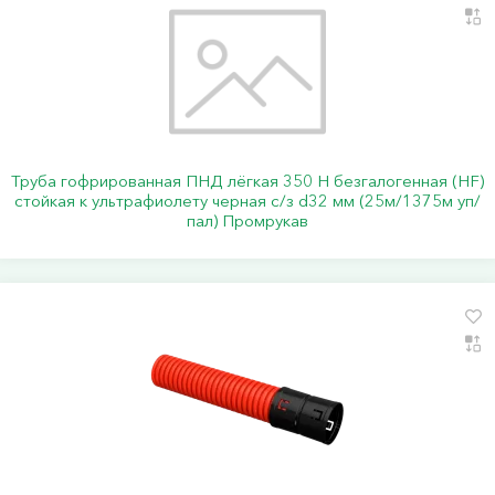
Труба гофрированная ПНД лёгкая 350 Н безгалогенная (HF)
стойкая к ультрафиолету черная с/з d32 мм (25м/1375м уп/
пал) Промрукав