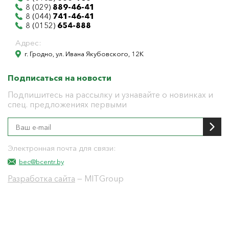
8 (029)
889-46-41
8 (044)
741-46-41
8 (0152)
654-888
Адрес:
г. Гродно, ул. Ивана Якубовского, 12К
Подписаться на новости
Подпишитесь на рассылку и узнавайте о новинках и
спец. предложениях первыми
Электронная почта для связи:
bec@bcentr.by
Разработка сайта
— MITGroup
Общество с ограниченной ответственностью
"БелЭнергоЦентр"
Юридический адрес г. Гродно ул. И.Якубовского 12 к
тел: 8(0152) 555-104