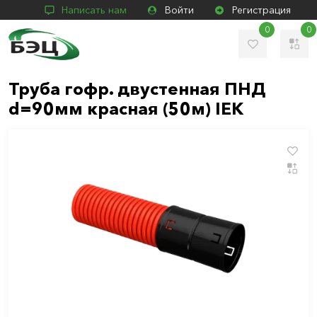
Написать нам
Войти
Регистрация
0
0
Труба гофр. двустенная ПНД
d=90мм красная (50м) IEK