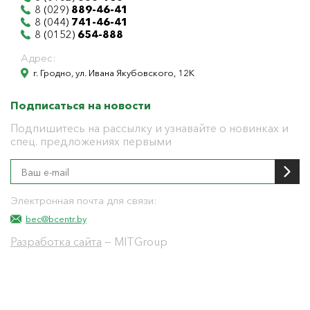
8 (029)
889-46-41
8 (044)
741-46-41
8 (0152)
654-888
Адрес:
г. Гродно, ул. Ивана Якубовского, 12К
Подписаться на новости
Подпишитесь на рассылку и узнавайте о новинках и
спец. предложениях первыми
Электронная почта для связи:
bec@bcentr.by
Разработка сайта
— MITGroup
Общество с ограниченной ответственностью
"БелЭнергоЦентр"
Юридический адрес г. Гродно ул. И.Якубовского 12 к
тел: 8(0152) 555-104