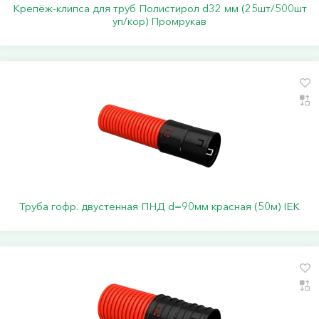
Крепёж-клипса для труб Полистирол d32 мм (25шт/500шт
уп/кор) Промрукав
Труба гофр. двустенная ПНД d=90мм красная (50м) IEK