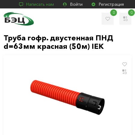
Написать нам
Войти
Регистрация
0
0
Труба гофр. двустенная ПНД
d=63мм красная (50м) IEK