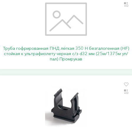
Труба гофрированная ПНД лёгкая 350 Н безгалогенная (HF)
стойкая к ультрафиолету черная с/з d32 мм (25м/1375м уп/
пал) Промрукав