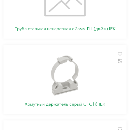
Труба стальная ненарезная d25мм ГЦ (дл.3м) IEK
Хомутный держатель серый CFC16 IEK