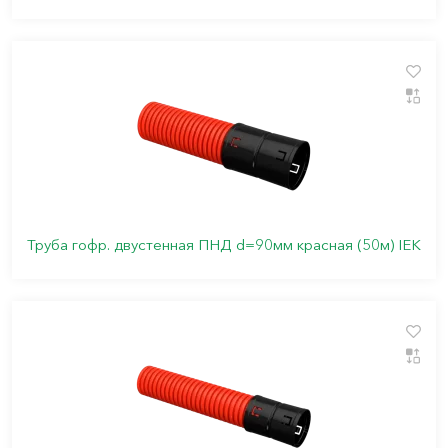
Труба гофр. двустенная ПНД d=90мм красная (50м) IEK