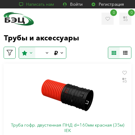
Написать нам
Войти
Регистрация
0
0
Трубы и аксессуары
Труба гофр. двустенная ПНД d=160мм красная (35м)
IEK