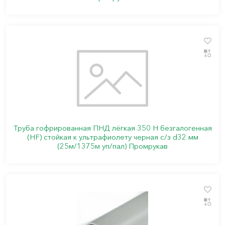
Труба гофрированная ПНД лёгкая 350 Н безгалогенная
(HF) стойкая к ультрафиолету черная с/з d32 мм
(25м/1375м уп/пал) Промрукав