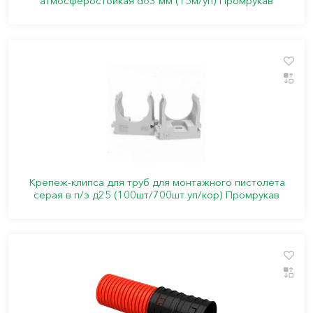
атмосферостойкая d63 мм (15м/уп) Промрукав
Крепеж-клипса для труб для монтажного пистолета
серая в п/э д25 (100шт/700шт уп/кор) Промрукав