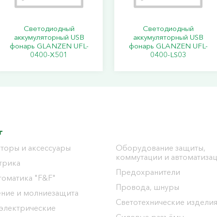
Светодиодный
Светодиодный
аккумуляторный USB
аккумуляторный USB
фонарь GLANZEN UFL-
фонарь GLANZEN UFL-
0400-X501
0400-LS03
г
торы и аксессуары
Оборудование защиты,
коммутации и автоматиза
трика
Предохранители
томатика "F&F"
Провода, шнуры
ение и молниезащита
Светотехнические издели
 электрические