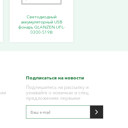
Светодиодный
аккумуляторный USB
фонарь GLANZEN UFL-
0300-519B
Подписаться на новости
Подпишитесь на рассылку и
ции
узнавайте о новинках и спец.
предложениях первыми
я