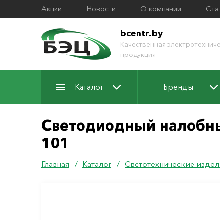
Акции
Новости
О компании
Ста
bcentr.by
Качественная электротехниче
продукция
Каталог
Бренды
Светодиодный налобны
101
Главная
/
Каталог
/
Светотехнические издел