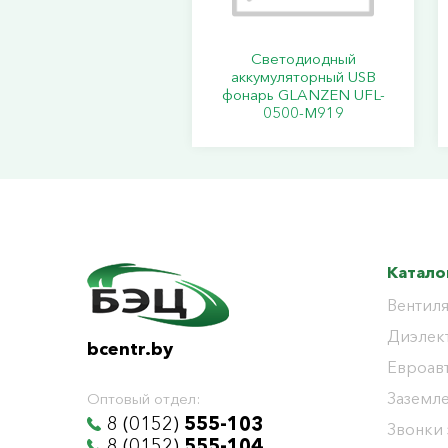
Светодиодный
аккумуляторный USB
фонарь GLANZEN UFL-
0500-M919
Катало
Вентиля
Диэлек
bcentr.by
Евроав
Заземл
Оптовый отдел:
8 (0152)
555-103
Звонки
8 (0152)
555-104