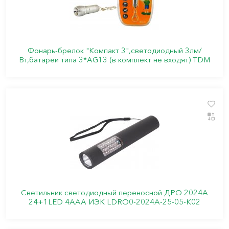
Фонарь-брелок "Компакт 3",светодиодный 3лм/
Вт,батареи типа 3*АG13 (в комплект не входят) TDM
Светильник светодиодный переносной ДРО 2024А
24+1LED 4AAA ИЭК LDRO0-2024A-25-05-K02