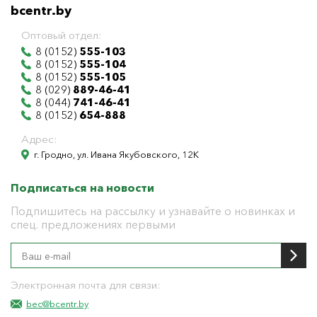
bcentr.by
Оптовый отдел:
8 (0152)
555-103
8 (0152)
555-104
8 (0152)
555-105
8 (029)
889-46-41
8 (044)
741-46-41
8 (0152)
654-888
Адрес:
г. Гродно, ул. Ивана Якубовского, 12К
Подписаться на новости
Подпишитесь на рассылку и узнавайте о новинках и
спец. предложениях первыми
Электронная почта для связи:
bec@bcentr.by