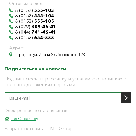
Оптовый отдел:
8 (0152)
555-103
8 (0152)
555-104
8 (0152)
555-105
8 (029)
889-46-41
8 (044)
741-46-41
8 (0152)
654-888
Адрес:
г. Гродно, ул. Ивана Якубовского, 12К
Подписаться на новости
Подпишитесь на рассылку и узнавайте о новинках и
спец. предложениях первыми
Электронная почта для связи:
bec@bcentr.by
Разработка сайта
— MITGroup