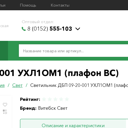
тьи
Помощь
Контакты
Оптовый отдел:
ская
8 (0152)
555-103
-001 УХЛ1ОМ1 (плафон ВС)
ия
/
Свет
/
Светильник ДБП 09-20-001 УХЛ1ОМ1 (плафо
Рейтинг:
Бренд:
Витебск Свет
Описание и характеристики