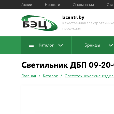
Акции
Новости
О компании
Ста
bcentr.by
Качественная электротехниче
продукция
Каталог
Бренды
Светильник ДБП 09-20
Главная
/
Каталог
/
Светотехнические издел