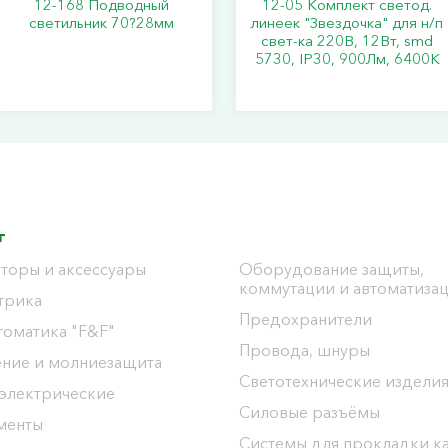
12-168 Подводный
12-05 Комплект светод.
светильник 70?28мм
линеек "Звездочка" для н/п
свет-ка 220В, 12Вт, smd
5730, IP30, 900Лм, 6400К
г
торы и аксессуары
Оборудование защиты,
коммутации и автоматиза
трика
Предохранители
томатика "F&F"
Провода, шнуры
ение и молниезащита
Светотехнические издели
 электрические
Силовые разъёмы
менты
Системы для прокладки к