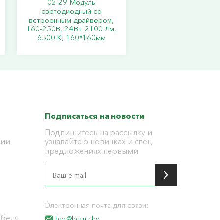
02-29 Модуль
светодиодный со
встроенным драйвером,
160-250В, 24Вт, 2100 Лм,
6500 К, 160*160мм
Подписаться на новости
Подпишитесь на рассылку и
ции
узнавайте о новинках и спец.
предложениях первыми
я
Электронная почта для связи:
абеля
bec@bcentr.by