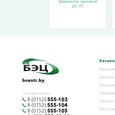
Держатель световой
ДС-02
Катало
Вентиля
Диэлек
bcentr.by
Евроав
Заземл
Оптовый отдел:
8 (0152)
555-103
Звонки
8 (0152)
555-104
Инстру
8 (0152)
555-105