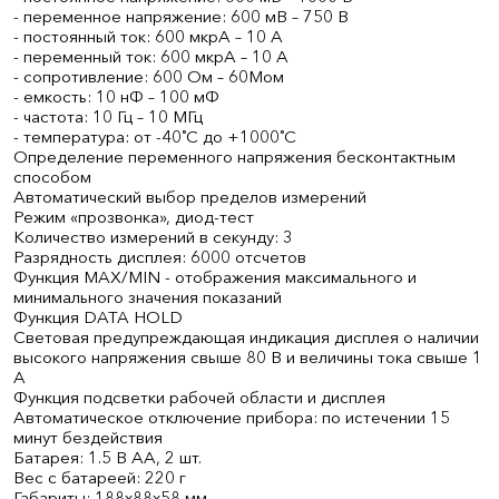
- переменное напряжение: 600 мВ – 750 В
- постоянный ток: 600 мкрА – 10 А
- переменный ток: 600 мкрА – 10 А
- сопротивление: 600 Ом – 60Мом
- емкость: 10 нФ – 100 мФ
- частота: 10 Гц – 10 МГц
- температура: от -40˚С до +1000˚С
Определение переменного напряжения бесконтактным
способом
Автоматический выбор пределов измерений
Режим «прозвонка», диод-тест
Количество измерений в секунду: 3
Разрядность дисплея: 6000 отсчетов
Функция MAX/MIN - отображения максимального и
минимального значения показаний
Функция DATA HOLD
Световая предупреждающая индикация дисплея о наличии
высокого напряжения свыше 80 В и величины тока свыше 1
А
Функция подсветки рабочей области и дисплея
Автоматическое отключение прибора: по истечении 15
минут бездействия
Батарея: 1.5 В АА, 2 шт.
Вес с батареей: 220 г
Габариты: 188х88х58 мм