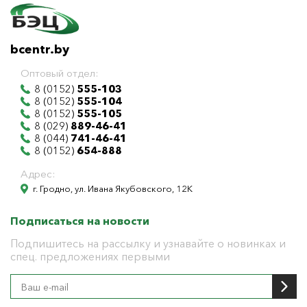
bcentr.by
Оптовый отдел:
8 (0152)
555-103
8 (0152)
555-104
8 (0152)
555-105
8 (029)
889-46-41
8 (044)
741-46-41
8 (0152)
654-888
Адрес:
г. Гродно, ул. Ивана Якубовского, 12К
Подписаться на новости
Подпишитесь на рассылку и узнавайте о новинках и
спец. предложениях первыми