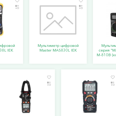
ифровой
Мультиметр цифровой
Мульти
38L IEK
Master MAS830L IEK
серия "М
М-810В (к