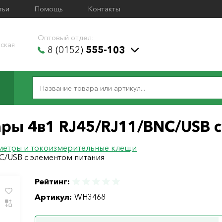
тьи
Помощь
Контакты
Оптовый отдел:
ская
8 (0152)
555-103
пары 4в1 RJ45/RJ11/BNC/USB 
метры и токоизмерительные клещи
NC/USB с элементом питания
Рейтинг:
Артикул:
WH3468