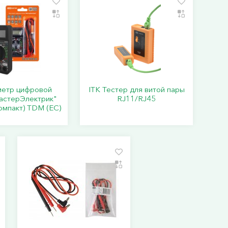
метр цифровой
ITK Тестер для витой пары
астерЭлектрик"
RJ11/RJ45
омпакт) TDM (ЕС)