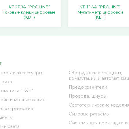
KT 200A "PROLINE"
KT 118A "PROLINE"
Токовые клещи цифровые
Мультиметр цифровой
(КВТ)
(КВТ)
г
торы и аксессуары
Оборудование защиты,
коммутации и автоматиза
трика
Предохранители
томатика "F&F"
Провода, шнуры
ение и молниезащита
Светотехнические издели
 электрические
Силовые разъёмы
менты
Системы для прокладки к
ки света