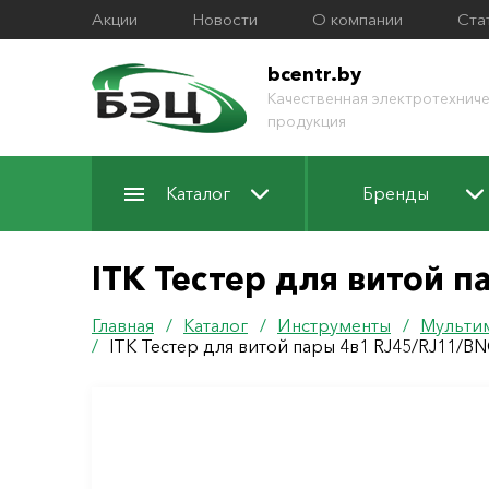
Акции
Новости
О компании
Ста
bcentr.by
Качественная электротехниче
продукция
Каталог
Бренды
ITK Тестер для витой 
Главная
/
Каталог
/
Инструменты
/
Мульти
/
ITK Тестер для витой пары 4в1 RJ45/RJ11/B