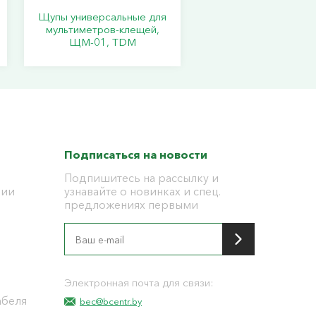
Щупы универсальные для
мультиметров-клещей,
ЩМ-01, TDM
Подписаться на новости
Подпишитесь на рассылку и
ции
узнавайте о новинках и спец.
предложениях первыми
я
Электронная почта для связи:
абеля
bec@bcentr.by