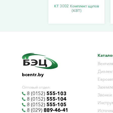
KT 3002 Комплект щупов
(КВТ)
Катало
Вентиля
Диэлек
bcentr.by
Евроав
Заземл
Оптовый отдел:
8 (0152)
555-103
Звонки
8 (0152)
555-104
Инстру
8 (0152)
555-105
8 (029)
889-46-41
Источни