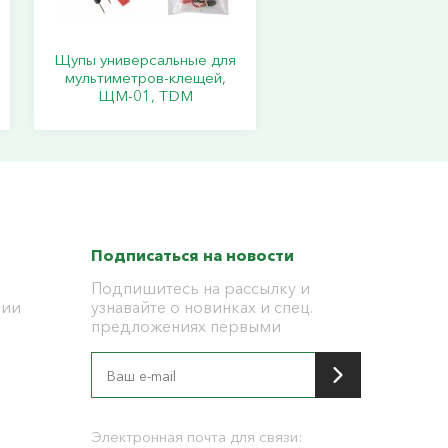
Щупы универсальные для
мультиметров-клещей,
ЩМ-01, TDM
Подписаться на новости
Подпишитесь на рассылку и
ции
узнавайте о новинках и спец.
предложениях первыми
я
Электронная почта для связи: