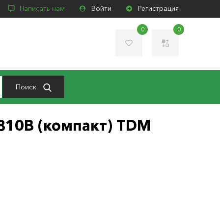
Написать нам
Войти
Регистрация
0
0
Поиск
810В (компакт) TDM