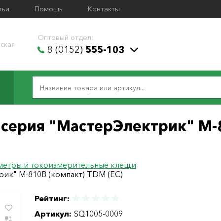
тьи
Помощь
Контакты
Оптовый отдел:
ская
8 (0152)
555-103
серия "МастерЭлектрик" М-
метры и токоизмерительные клещи
ик" М-810В (компакт) TDM (ЕС)
Рейтинг:
Артикул:
SQ1005-0009