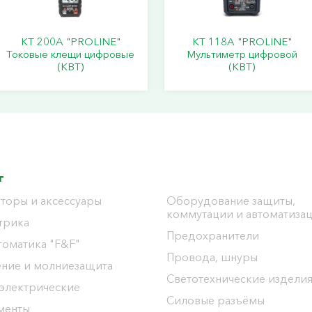
KT 200A "PROLINE"
KT 118A "PROLINE"
Токовые клещи цифровые
Мультиметр цифровой
(КВТ)
(КВТ)
г
торы и аксессуары
Оборудование защиты,
коммутации и автоматиза
трика
Предохранители
томатика "F&F"
Провода, шнуры
ение и молниезащита
Светотехнические издели
 электрические
Силовые разъёмы
менты