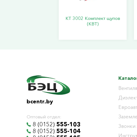
KT 3002 Комплект щупов
(КВТ)
Катало
Вентиля
Диэлек
bcentr.by
Евроав
Заземл
Оптовый отдел:
8 (0152)
555-103
Звонки
8 (0152)
555-104
Инстру