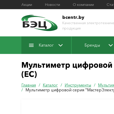
Акции
Новости
О компании
Ста
bcentr.by
Качественная электротехниче
продукция
Каталог
Бренды
Мультиметр цифровой 
(ЕС)
Главная
/
Каталог
/
Инструменты
/
Мульти
/
Мультиметр цифровой серия "МастерЭлектр