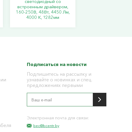
светодиодный со
встроенным драйвером,
160-250В, 48Вт, 4450 Лм,
4000 К, ?282мм
Подписаться на новости
Подпишитесь на рассылку и
ции
узнавайте о новинках и спец.
предложениях первыми
я
Электронная почта для связи:
абеля
bec@bcentr.by