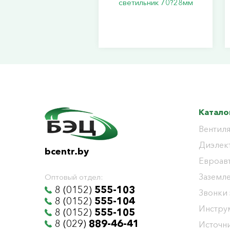
светильник 70?28мм
Катало
Вентиля
Диэлек
bcentr.by
Евроав
Заземл
Оптовый отдел:
8 (0152)
555-103
Звонки
8 (0152)
555-104
Инстру
8 (0152)
555-105
8 (029)
889-46-41
Источни