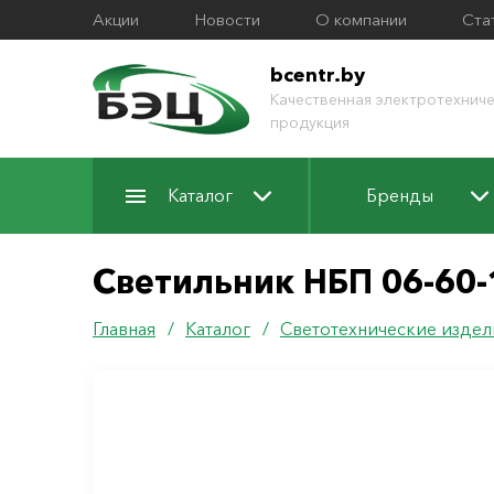
Акции
Новости
О компании
Ста
bcentr.by
Качественная электротехниче
продукция
Каталог
Бренды
Светильник НБП 06-60
Главная
/
Каталог
/
Светотехнические издел