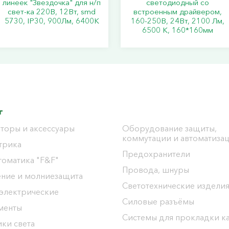
линеек "Звездочка" для н/п
светодиодный со
свет-ка 220В, 12Вт, smd
встроенным драйвером,
5730, IP30, 900Лм, 6400К
160-250В, 24Вт, 2100 Лм,
6500 К, 160*160мм
г
торы и аксессуары
Оборудование защиты,
коммутации и автоматиза
трика
Предохранители
томатика "F&F"
Провода, шнуры
ение и молниезащита
Светотехнические издели
 электрические
Силовые разъёмы
менты
Системы для прокладки к
ки света