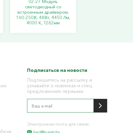
02-27 Модуль
светодиодный со
встроенным драйвером,
160-250В, 48Вт, 4450 Лм,
4000 К, ?282мм
Подписаться на новости
Подпишитесь на рассылку и
ции
узнавайте о новинках и спец.
предложениях первыми
я
Электронная почта для связи:
абеля
bec@bcentr.by