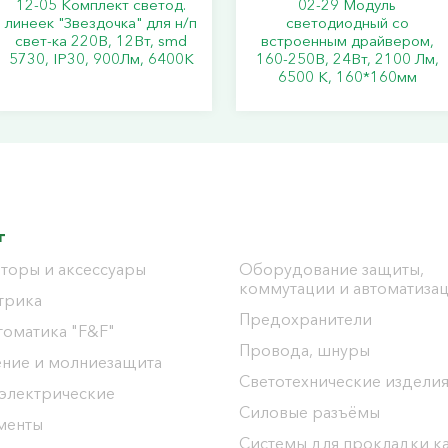
12-05 Комплект светод.
02-29 Модуль
линеек "Звездочка" для н/п
светодиодный со
свет-ка 220В, 12Вт, smd
встроенным драйвером,
5730, IP30, 900Лм, 6400К
160-250В, 24Вт, 2100 Лм,
6500 К, 160*160мм
г
торы и аксессуары
Оборудование защиты,
коммутации и автоматиза
трика
Предохранители
томатика "F&F"
Провода, шнуры
ение и молниезащита
Светотехнические издели
 электрические
Силовые разъёмы
менты
Системы для прокладки к