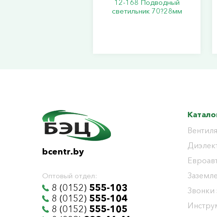
12-168 Подводный
светильник 70?28мм
Катало
Вентиля
Диэлек
bcentr.by
Евроав
Заземл
Оптовый отдел:
8 (0152)
555-103
Звонки
8 (0152)
555-104
Инстру
8 (0152)
555-105