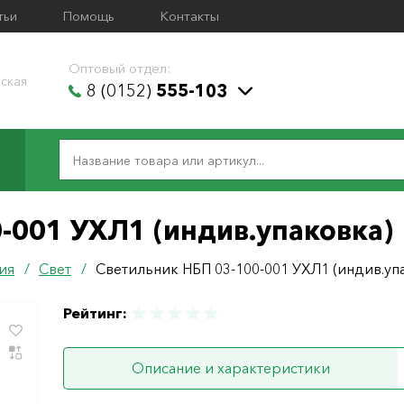
тьи
Помощь
Контакты
Оптовый отдел:
ская
8 (0152)
555-103
-001 УХЛ1 (индив.упаковка)
ия
/
Свет
/
Светильник НБП 03-100-001 УХЛ1 (индив.уп
Рейтинг:
Описание и характеристики