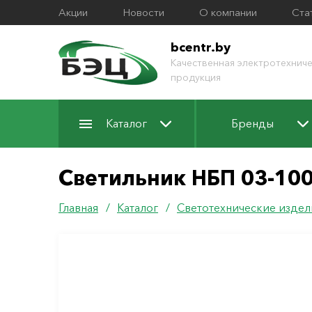
Акции
Новости
О компании
Ста
bcentr.by
Качественная электротехниче
продукция
Каталог
Бренды
Светильник НБП 03-100
Главная
/
Каталог
/
Светотехнические издел