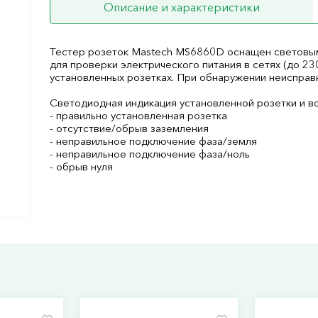
Описание и характеристики
Тестер розеток Mastech MS6860D оснащен световым
для проверки электрического питания в сетях (до 2
установленных розетках. При обнаружении неисправн
Светодиодная индикация установленной розетки и в
- правильно установленная розетка
- отсутствие/обрыв заземления
- неправильное подключение фаза/земля
- неправильное подключение фаза/ноль
- обрыв нуля