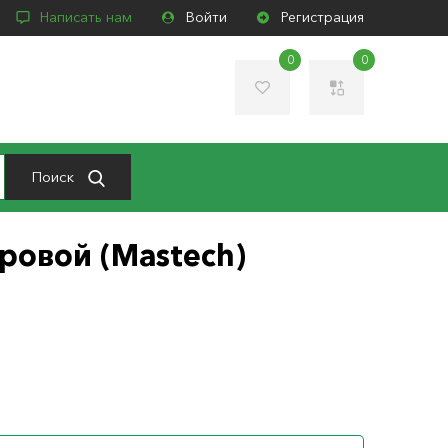
Написать нам
Войти
Регистрация
0
0
Поиск
ровой (Mastech)