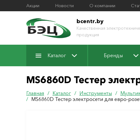
Акции
Новости
О компании
Ста
bcentr.by
Качественная электротехниче
продукция
Каталог
Бренды
MS6860D Тестер электр
Главная
/
Каталог
/
Инструменты
/
Мульти
/
MS6860D Тестер электросети для евро-розе