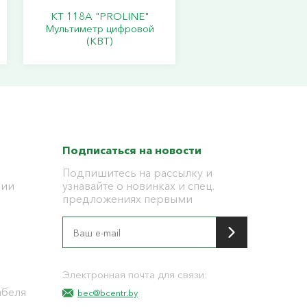
KT 118A "PROLINE"
Мультиметр цифровой
(КВТ)
Подписаться на новости
Подпишитесь на рассылку и
ции
узнавайте о новинках и спец.
предложениях первыми
я
Электронная почта для связи:
абеля
bec@bcentr.by