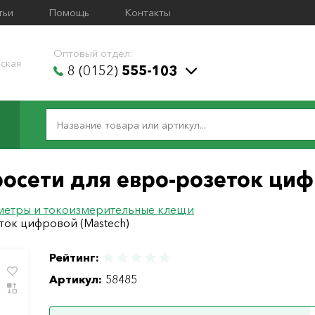
тьи
Помощь
Контакты
Оптовый отдел:
ская
8 (0152)
555-103
осети для евро-розеток циф
метры и токоизмерительные клещи
ток цифровой (Mastech)
Рейтинг:
Артикул:
58485