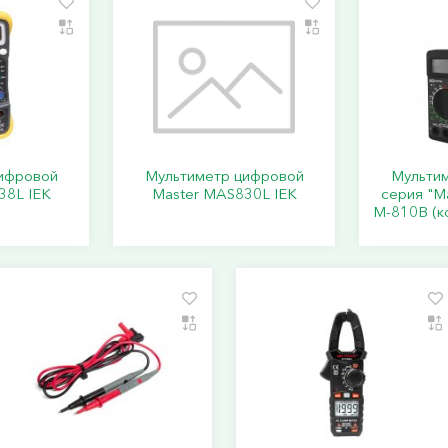
ифровой
Мультиметр цифровой
Мульти
38L IEK
Master MAS830L IEK
серия "М
М-810В (к