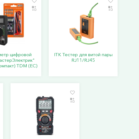
метр цифровой
ITK Тестер для витой пары
астерЭлектрик"
RJ11/RJ45
омпакт) TDM (ЕС)