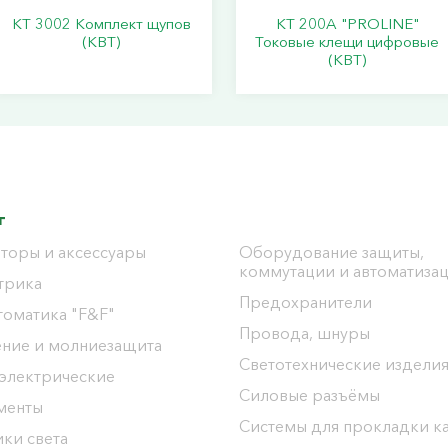
KT 3002 Комплект щупов
KT 200A "PROLINE"
(КВТ)
Токовые клещи цифровые
(КВТ)
г
торы и аксессуары
Оборудование защиты,
коммутации и автоматиза
трика
Предохранители
томатика "F&F"
Провода, шнуры
ение и молниезащита
Светотехнические издели
 электрические
Силовые разъёмы
менты
Системы для прокладки к
ки света