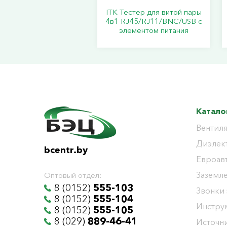
ITK Тестер для витой пары
4в1 RJ45/RJ11/BNC/USB с
элементом питания
Катало
Вентиля
Диэлек
bcentr.by
Евроав
Заземл
Оптовый отдел:
8 (0152)
555-103
Звонки
8 (0152)
555-104
Инстру
8 (0152)
555-105
8 (029)
889-46-41
Источни