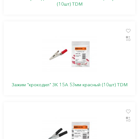
(10шт) TDM
Зажим "крокодил" ЗК 15А 53мм красный (10шт) TDM