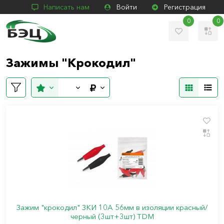
Написать нам
Войти
Регистрация
0
0
Зажимы "Крокодил"
Зажим "крокодил" ЗКИ 10А 56мм в изоляции красный/
черный (3шт+3шт) TDM