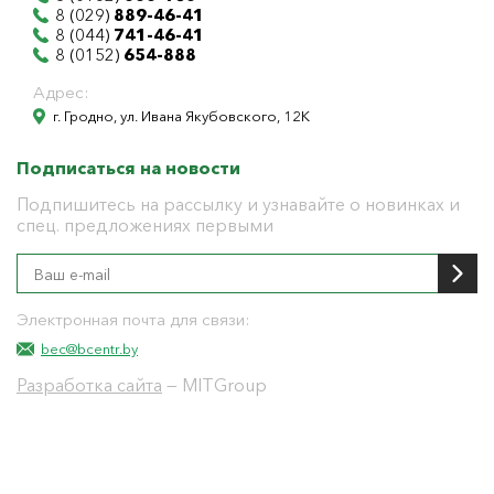
8 (029)
889-46-41
8 (044)
741-46-41
8 (0152)
654-888
Адрес:
г. Гродно, ул. Ивана Якубовского, 12К
Подписаться на новости
Подпишитесь на рассылку и узнавайте о новинках и
спец. предложениях первыми
Электронная почта для связи:
bec@bcentr.by
Разработка сайта
— MITGroup
Общество с ограниченной ответственностью
"БелЭнергоЦентр"
Юридический адрес г. Гродно ул. И.Якубовского 12 к
тел: 8(0152) 555-104