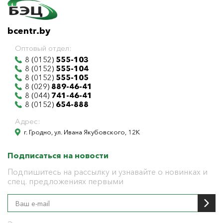
bcentr.by
Оптовый отдел:
8 (0152)
555-103
8 (0152)
555-104
8 (0152)
555-105
8 (029)
889-46-41
8 (044)
741-46-41
8 (0152)
654-888
Адрес:
г. Гродно, ул. Ивана Якубовского, 12К
Подписаться на новости
Подпишитесь на рассылку и узнавайте о новинках и
спец. предложениях первыми