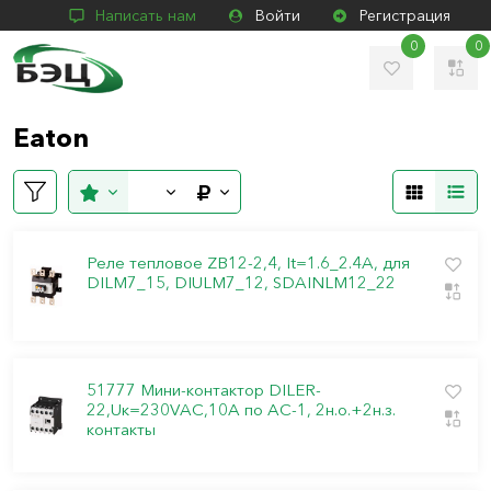
Написать нам
Войти
Регистрация
0
0
Eaton
Реле тепловое ZB12-2,4, It=1.6_2.4A, для
DILM7_15, DIULM7_12, SDAINLM12_22
51777 Мини-контактор DILER-
22,Uк=230VAC,10А по АС-1, 2н.о.+2н.з.
контакты