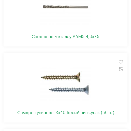
Сверло по металлу Р6М5 4,0х75
Саморез универс. 3х40 белый цинк,упак (50шт)