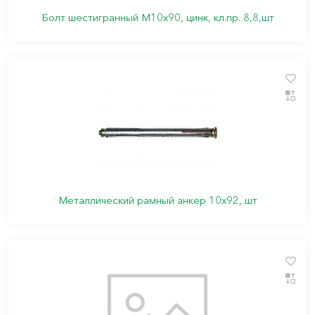
Болт шестигранный М10х90, цинк, кл.пр. 8,8,шт
Металлический рамный анкер 10х92, шт