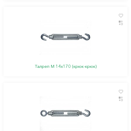
Талреп М 14х170 (крюк-крюк)