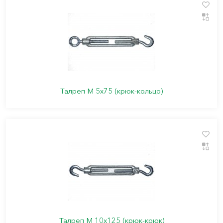
Талреп М 5х75 (крюк-кольцо)
Талреп М 10х125 (крюк-крюк)