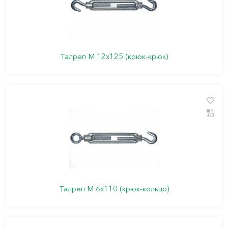
Талреп М 12х125 (крюк-крюк)
Талреп М 6х110 (крюк-кольцо)