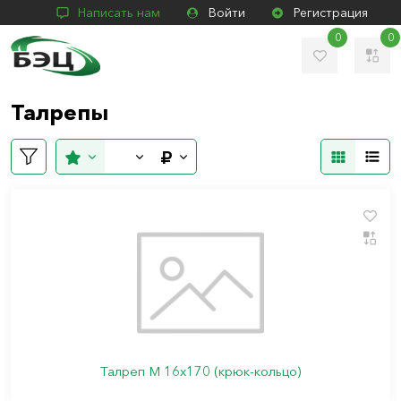
Написать нам
Войти
Регистрация
0
0
Талрепы
Талреп М 16х170 (крюк-кольцо)