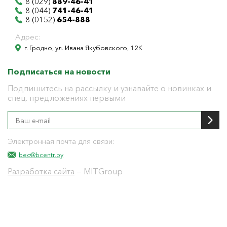
8 (029)
889-46-41
8 (044)
741-46-41
8 (0152)
654-888
Адрес:
г. Гродно, ул. Ивана Якубовского, 12К
Подписаться на новости
Подпишитесь на рассылку и узнавайте о новинках и
спец. предложениях первыми
Электронная почта для связи:
bec@bcentr.by
Разработка сайта
— MITGroup
Общество с ограниченной ответственностью
"БелЭнергоЦентр"
Юридический адрес г. Гродно ул. И.Якубовского 12 к
тел: 8(0152) 555-104
УНП 591001655