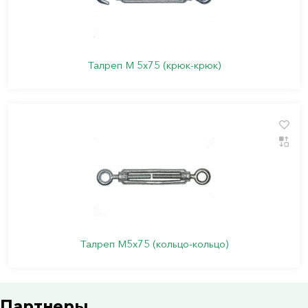
Талреп М 5х75 (крюк-крюк)
Талреп М5х75 (кольцо-кольцо)
Партнеры