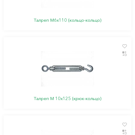
Талреп М6х110 (кольцо-кольцо)
Талреп М 10х125 (крюк-кольцо)