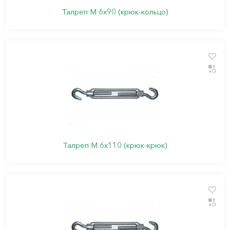
Талреп М 6х90 (крюк-кольцо)
Талреп М 6х110 (крюк-крюк)