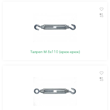
Талреп М 8х110 (крюк-крюк)