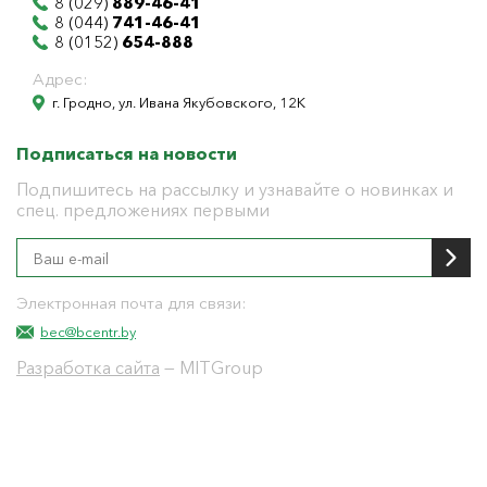
8 (029)
889-46-41
8 (044)
741-46-41
8 (0152)
654-888
Адрес:
г. Гродно, ул. Ивана Якубовского, 12К
Подписаться на новости
Подпишитесь на рассылку и узнавайте о новинках и
спец. предложениях первыми
Электронная почта для связи:
bec@bcentr.by
Разработка сайта
— MITGroup
Общество с ограниченной ответственностью
"БелЭнергоЦентр"
Юридический адрес г. Гродно ул. И.Якубовского 12 к
тел: 8(0152) 555-104
УНП 591001655