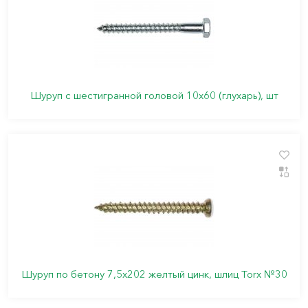
Шуруп с шестигранной головой 10х60 (глухарь), шт
Шуруп по бетону 7,5х202 желтый цинк, шлиц Torx №30