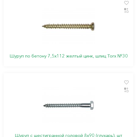
Шуруп по бетону 7,5х112 желтый цинк, шлиц Torx №30
Шуруп с шестигранной головой 8х90 (глухарь), шт