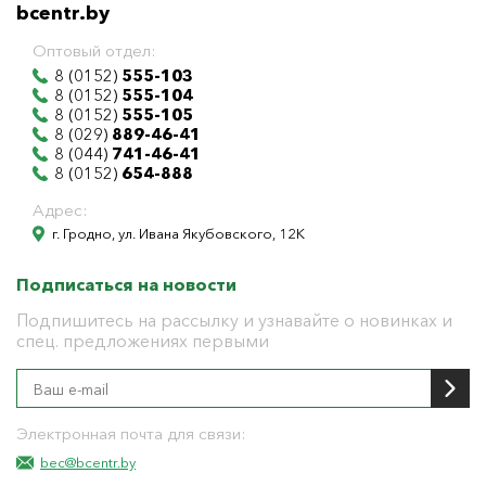
bcentr.by
Оптовый отдел:
8 (0152)
555-103
8 (0152)
555-104
8 (0152)
555-105
8 (029)
889-46-41
8 (044)
741-46-41
8 (0152)
654-888
Адрес:
г. Гродно, ул. Ивана Якубовского, 12К
Подписаться на новости
Подпишитесь на рассылку и узнавайте о новинках и
спец. предложениях первыми
Электронная почта для связи:
bec@bcentr.by