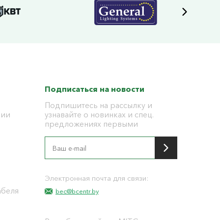
Подписаться на новости
Подпишитесь на рассылку и
ции
узнавайте о новинках и спец.
предложениях первыми
я
Электронная почта для связи:
абеля
bec@bcentr.by