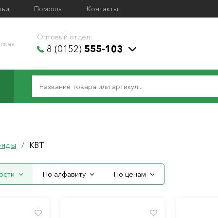
тьи
Помощь
Контакты
Оптовый отдел:
ская
8 (0152)
555-103
енды
/
КВТ
ости
По алфавиту
По ценам