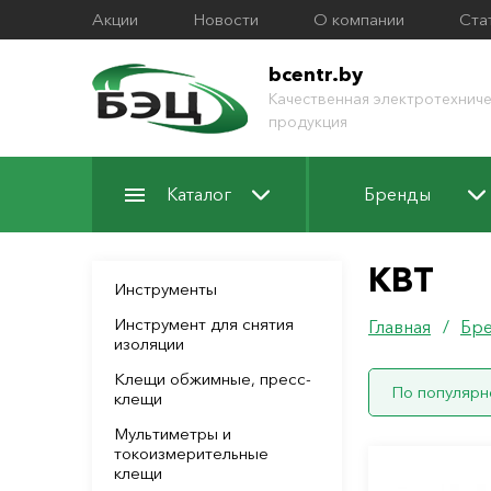
Акции
Новости
О компании
Ста
bcentr.by
Качественная электротехниче
продукция
Каталог
Бренды
КВТ
Инструменты
Инструмент для снятия
Главная
/
Бр
изоляции
Клещи обжимные, пресс-
По популярн
клещи
Мультиметры и
токоизмерительные
клещи