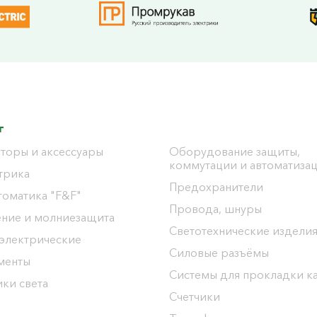
г
торы и аксессуары
Оборудование защиты,
коммутации и автоматиза
трика
Предохранители
томатика "F&F"
Провода, шнуры
ение и молниезащита
Светотехнические издели
 электрические
Силовые разъёмы
менты
Системы для прокладки к
ки света
Счетчики