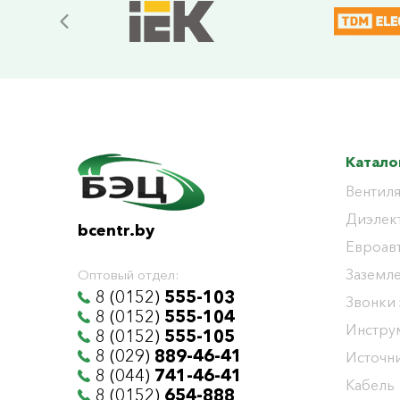
Катало
Вентиля
Диэлек
bcentr.by
Евроав
Заземл
Оптовый отдел:
8 (0152)
555-103
Звонки
8 (0152)
555-104
Инстру
8 (0152)
555-105
8 (029)
889-46-41
Источни
8 (044)
741-46-41
Кабель
8 (0152)
654-888