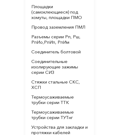
Площадки
(самоклеющиеся) под
хомуты, площадки ПМО
Провод заземления ПМЛ
Разъемы серии Рп, Рш,
РпИо,РпИп, РпИм
Соединитель болтовой
Соединительные
изолирующие зажимы
серии СИЗ
Стяжки стальные СКС,
ХСП
Термоусаживаемые
трубки серии ТТК
Термоусаживаемые
трубки серии ТУТнг
Устройства для закладки и
протяжки кабелей