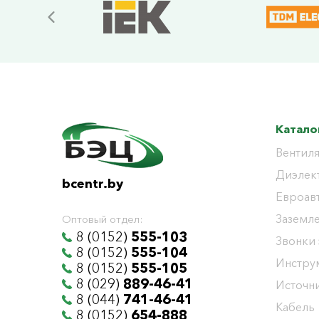
Катало
Вентиля
Диэлек
bcentr.by
Евроав
Заземл
Оптовый отдел:
8 (0152)
555-103
Звонки
8 (0152)
555-104
Инстру
8 (0152)
555-105
8 (029)
889-46-41
Источни
8 (044)
741-46-41
Кабель
8 (0152)
654-888