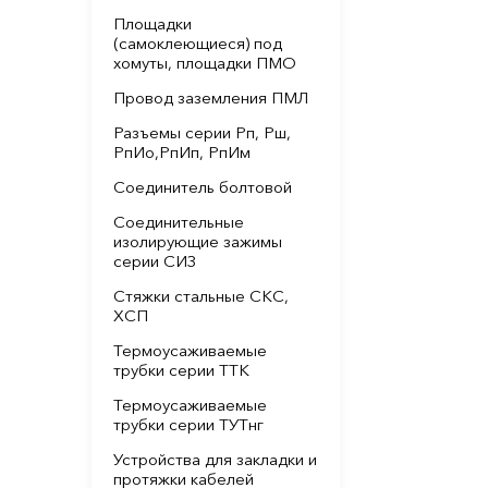
Площадки
(самоклеющиеся) под
хомуты, площадки ПМО
Провод заземления ПМЛ
Разъемы серии Рп, Рш,
РпИо,РпИп, РпИм
Соединитель болтовой
Соединительные
изолирующие зажимы
серии СИЗ
Стяжки стальные СКС,
ХСП
Термоусаживаемые
трубки серии ТТК
Термоусаживаемые
трубки серии ТУТнг
Устройства для закладки и
протяжки кабелей