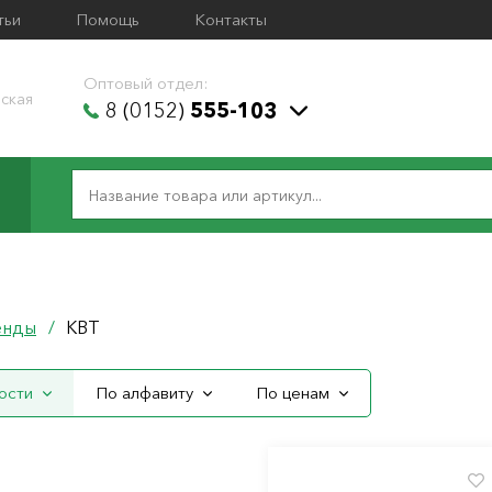
тьи
Помощь
Контакты
Оптовый отдел:
ская
8 (0152)
555-103
енды
/
КВТ
ости
По алфавиту
По ценам