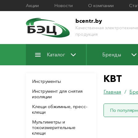
Акции
Новости
О компании
Ста
bcentr.by
Качественная электротехниче
продукция
Каталог
Бренды
КВТ
Инструменты
Инструмент для снятия
Главная
/
Бр
изоляции
Клещи обжимные, пресс-
По популярн
клещи
Мультиметры и
токоизмерительные
клещи