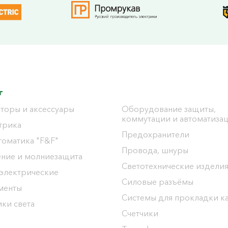
г
торы и аксессуары
Оборудование защиты,
коммутации и автоматиза
трика
Предохранители
томатика "F&F"
Провода, шнуры
ение и молниезащита
Светотехнические издели
 электрические
Силовые разъёмы
менты
Системы для прокладки к
ки света
Счетчики