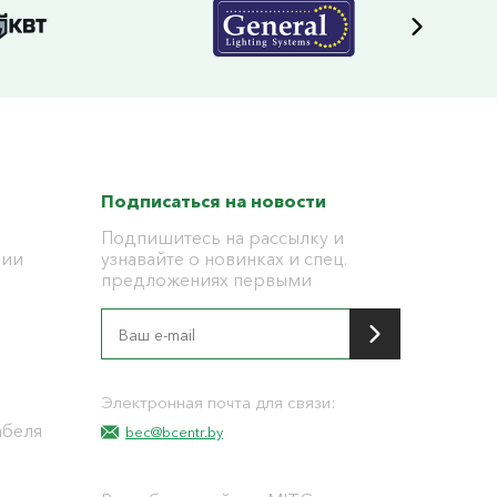
Подписаться на новости
Подпишитесь на рассылку и
ции
узнавайте о новинках и спец.
предложениях первыми
я
Электронная почта для связи:
абеля
bec@bcentr.by