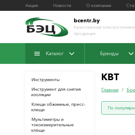
Акции
Новости
О компании
Ста
bcentr.by
Качественная электротехниче
продукция
Каталог
Бренды
КВТ
Инструменты
Инструмент для снятия
Главная
/
Бр
изоляции
Клещи обжимные, пресс-
По популярн
клещи
Мультиметры и
токоизмерительные
клещи