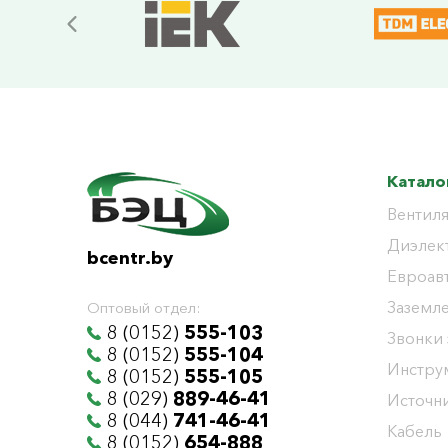
Катало
Вентиля
Диэлек
bcentr.by
Евроав
Заземл
Оптовый отдел:
8 (0152)
555-103
Звонки
8 (0152)
555-104
Инстру
8 (0152)
555-105
8 (029)
889-46-41
Источни
8 (044)
741-46-41
Кабель
8 (0152)
654-888