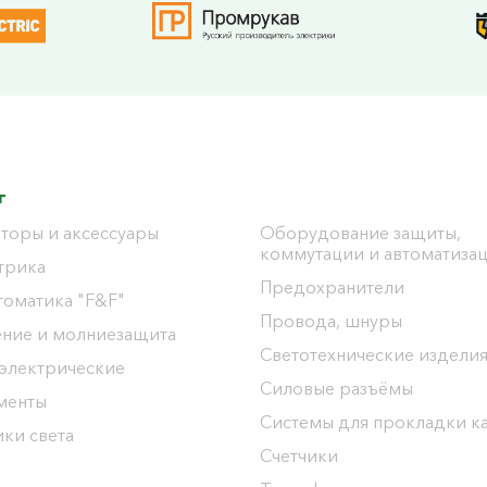
г
торы и аксессуары
Оборудование защиты,
коммутации и автоматиза
трика
Предохранители
томатика "F&F"
Провода, шнуры
ение и молниезащита
Светотехнические издели
 электрические
Силовые разъёмы
менты
Системы для прокладки к
ки света
Счетчики