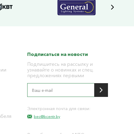
Подписаться на новости
Подпишитесь на рассылку и
ции
узнавайте о новинках и спец.
предложениях первыми
я
Электронная почта для связи:
абеля
bec@bcentr.by