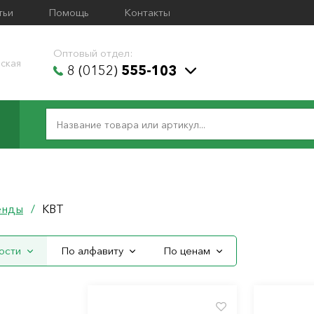
тьи
Помощь
Контакты
Оптовый отдел:
ская
8 (0152)
555-103
енды
/
КВТ
ости
По алфавиту
По ценам