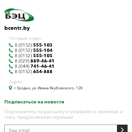
bcentr.by
Оптовый отдел:
8 (0152)
555-103
8 (0152)
555-104
8 (0152)
555-105
8 (029)
889-46-41
8 (044)
741-46-41
8 (0152)
654-888
Адрес:
г. Гродно, ул. Ивана Якубовского, 12К
Подписаться на новости
Подпишитесь на рассылку и узнавайте о новинках и
спец. предложениях первыми