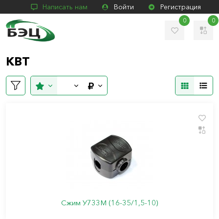
Написать нам
Войти
Регистрация
0
0
КВТ
Сжим У733М (16-35/1,5-10)